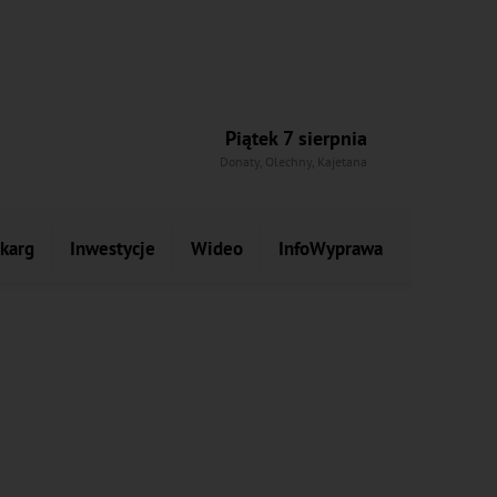
Piątek 7 sierpnia
Donaty, Olechny, Kajetana
skarg
Inwestycje
Wideo
InfoWyprawa