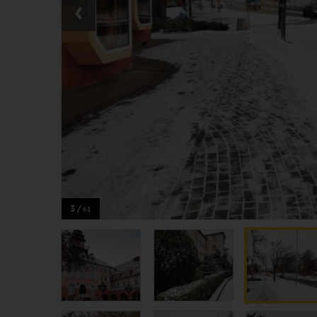
‹
3 /
61