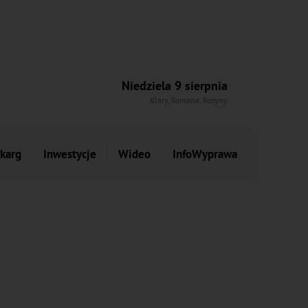
Niedziela 9 sierpnia
Klary, Romana, Rozyny
skarg
Inwestycje
Wideo
InfoWyprawa