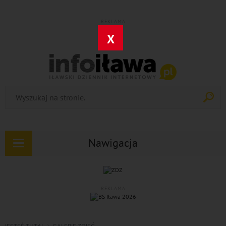
REKLAMA
X
Nawigacja
Rozwiń
nawigację
REKLAMA