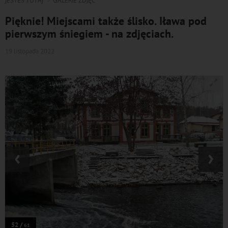
JESTEŚ TUTAJ
GALERIE ZDJĘĆ
Pięknie! Miejscami także ślisko. Iława pod
pierwszym śniegiem - na zdjęciach.
19 listopada 2022
‹
›
52 /
61