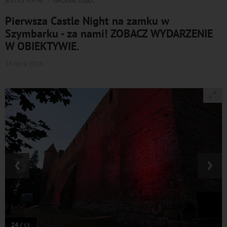
JESTEŚ TUTAJ
GALERIE ZDJĘĆ
Pierwsza Castle Night na zamku w
Szymbarku - za nami! ZOBACZ WYDARZENIE
W OBIEKTYWIE.
14 lipca 2024
‹
›
24 /
53