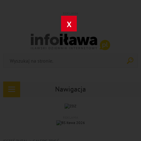
REKLAMA
X
Nawigacja
Rozwiń
nawigację
REKLAMA