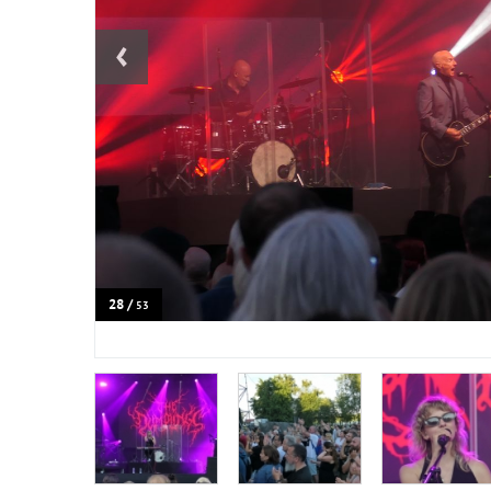
‹
28 /
53