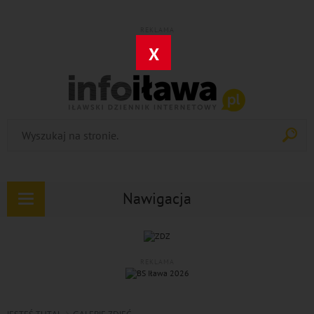
REKLAMA
X
Nawigacja
Rozwiń
nawigację
REKLAMA