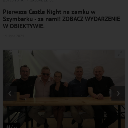
JESTEŚ TUTAJ
GALERIE ZDJĘĆ
Pierwsza Castle Night na zamku w
Szymbarku - za nami! ZOBACZ WYDARZENIE
W OBIEKTYWIE.
14 lipca 2024
‹
›
48 /
53