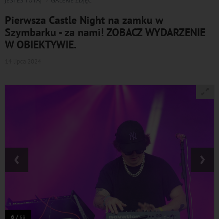
JESTEŚ TUTAJ
GALERIE ZDJĘĆ
Pierwsza Castle Night na zamku w
Szymbarku - za nami! ZOBACZ WYDARZENIE
W OBIEKTYWIE.
14 lipca 2024
‹
›
6 /
53