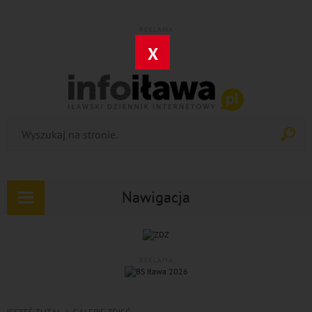
REKLAMA
X
Nawigacja
Rozwiń
nawigację
REKLAMA