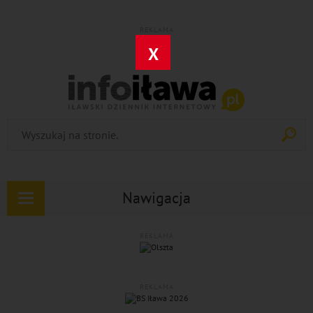
REKLAMA
X
Nawigacja
Rozwiń
nawigację
REKLAMA
REKLAMA