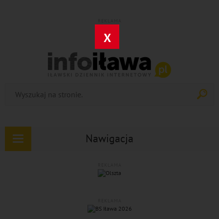
REKLAMA
X
Nawigacja
Rozwiń
nawigację
REKLAMA
REKLAMA