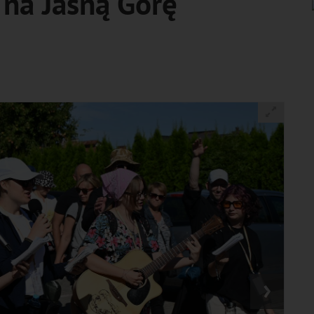
 na Jasną Górę
›