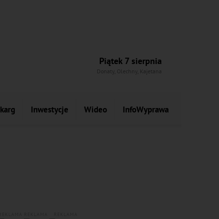
Piątek 7 sierpnia
Donaty, Olechny, Kajetana
skarg
Inwestycje
Wideo
InfoWyprawa
REKLAMA
REKLAMA
REKLAMA