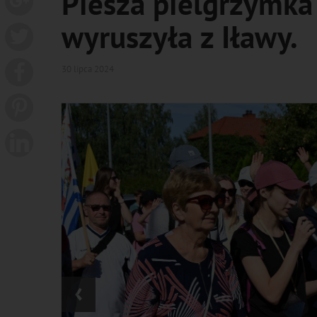
Piesza pielgrzymka
wyruszyła z Iławy.
30 lipca 2024
‹