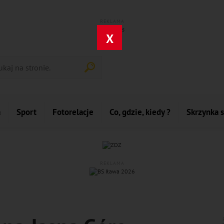
REKLAMA
X
a
Sport
Fotorelacje
Co, gdzie, kiedy ?
Skrzynka 
REKLAMA