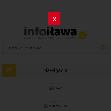
REKLAMA
X
Nawigacja
Rozwiń
nawigację
REKLAMA
REKLAMA