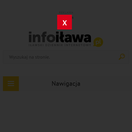
REKLAMA
X
Nawigacja
Rozwiń
nawigację