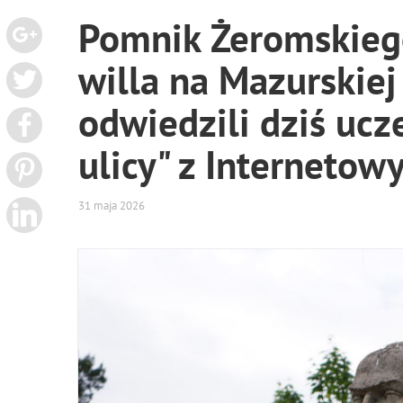
Pomnik Żeromskiego
willa na Mazurskiej
odwiedzili dziś ucze
ulicy" z Interneto
31 maja 2026