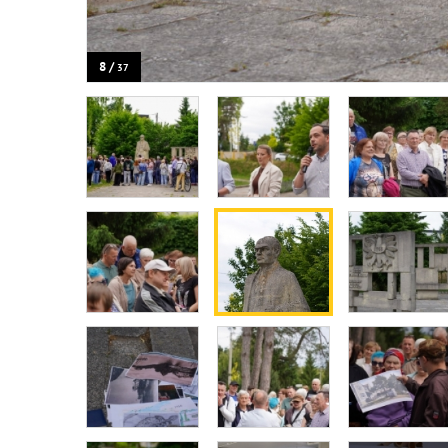
8 /
37