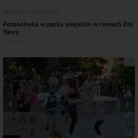
JESTEŚ TUTAJ
GALERIE ZDJĘĆ
Potańcówka w parku miejskim w ramach Dni
Iławy
5 lipca 2025
‹
›