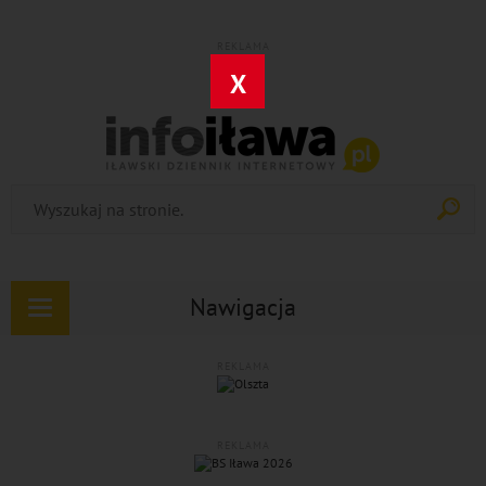
REKLAMA
X
Nawigacja
Rozwiń
nawigację
REKLAMA
REKLAMA