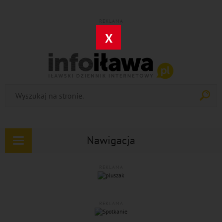
REKLAMA
X
Nawigacja
Rozwiń
nawigację
REKLAMA
REKLAMA