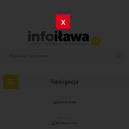
REKLAMA
X
Nawigacja
Rozwiń
nawigację
REKLAMA
REKLAMA