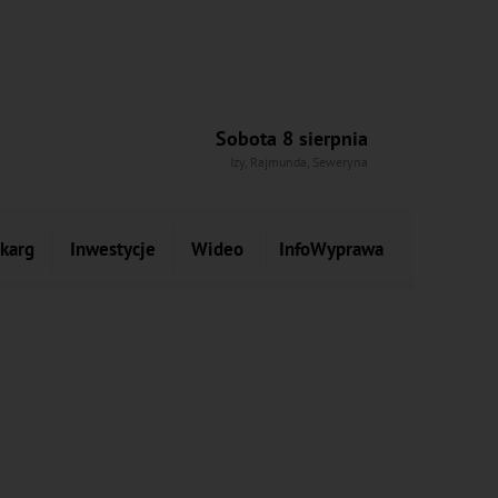
Sobota 8 sierpnia
Izy, Rajmunda, Seweryna
skarg
Inwestycje
Wideo
InfoWyprawa