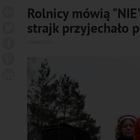
Rolnicy mówią "NIE"
strajk przyjechało 
9 lutego 2024