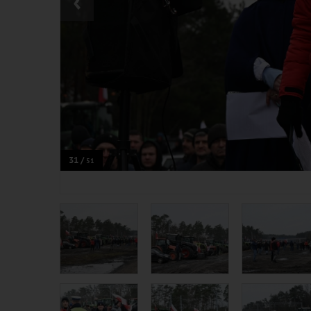
‹
31 /
51