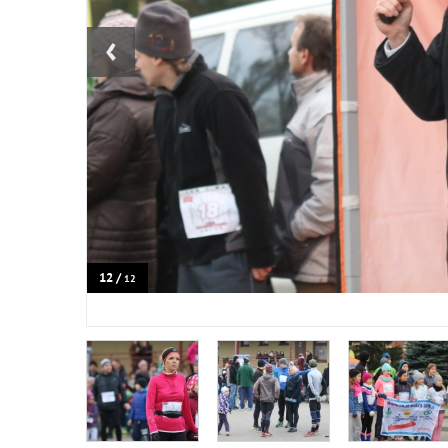
‹
12 /
12