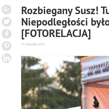
Rozbiegany Susz! T
Niepodległości był
[FOTORELACJA]
11 listopada 2016