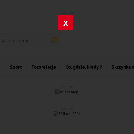
REKLAMA
X
a
Sport
Fotorelacje
Co, gdzie, kiedy ?
Skrzynka 
REKLAMA
REKLAMA