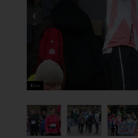
‹
8 /
12