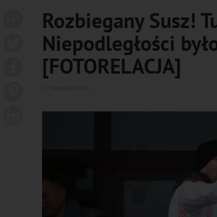
Rozbiegany Susz! T
Niepodległości był
[FOTORELACJA]
11 listopada 2016