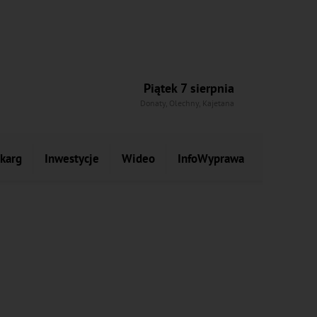
Piątek 7 sierpnia
Donaty, Olechny, Kajetana
skarg
Inwestycje
Wideo
InfoWyprawa