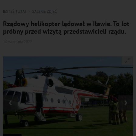
JESTEŚ TUTAJ
GALERIE ZDJĘĆ
Rządowy helikopter lądował w Iławie. To lot
próbny przed wizytą przedstawicieli rządu.
16 września 2022
‹
›