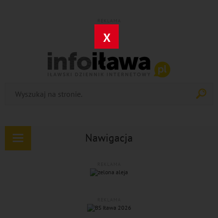
REKLAMA
X
Nawigacja
Rozwiń
nawigację
REKLAMA
REKLAMA