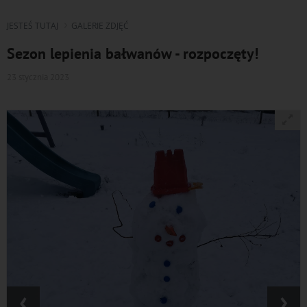
JESTEŚ TUTAJ
GALERIE ZDJĘĆ
Sezon lepienia bałwanów - rozpoczęty!
23 stycznia 2023
‹
›