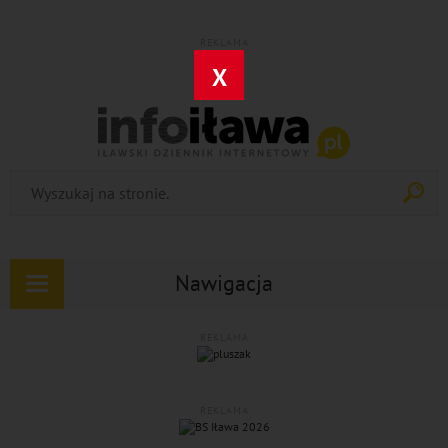
REKLAMA
X
Nawigacja
Rozwiń
nawigację
REKLAMA
REKLAMA