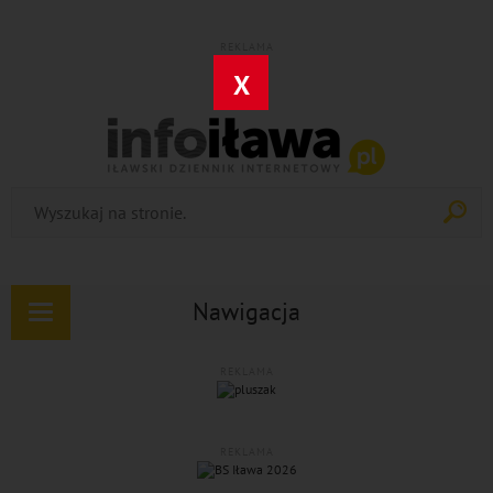
REKLAMA
X
Nawigacja
Rozwiń
nawigację
REKLAMA
REKLAMA