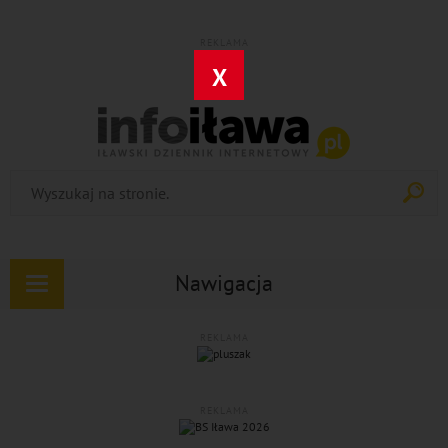
REKLAMA
X
Nawigacja
Rozwiń
nawigację
REKLAMA
REKLAMA