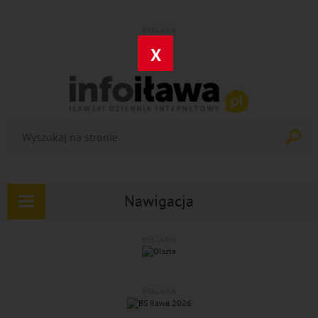
REKLAMA
X
Nawigacja
Rozwiń
nawigację
REKLAMA
REKLAMA