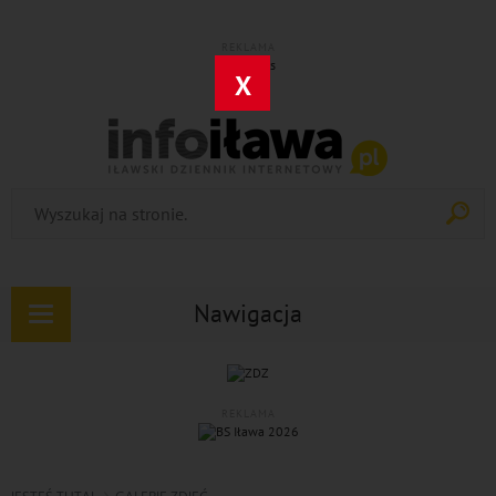
REKLAMA
X
Nawigacja
Rozwiń
nawigację
REKLAMA