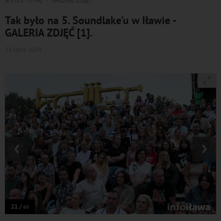
JESTEŚ TUTAJ
GALERIE ZDJĘĆ
Tak było na 5. Soundlake'u w Iławie -
GALERIA ZDJĘĆ [1].
28 lipca 2024
‹
›
21 /
60