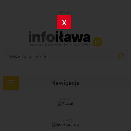
REKLAMA
X
Nawigacja
Rozwiń
nawigację
REKLAMA
REKLAMA