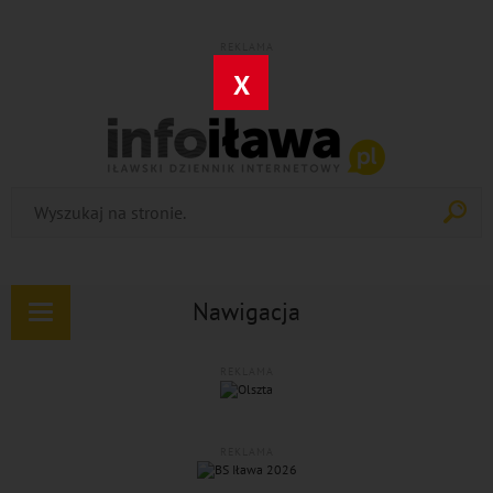
REKLAMA
X
Nawigacja
Rozwiń
nawigację
REKLAMA
REKLAMA