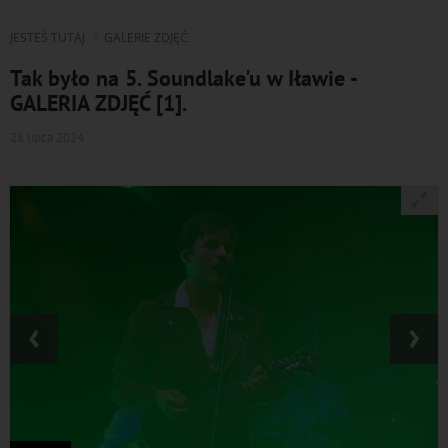
JESTEŚ TUTAJ
GALERIE ZDJĘĆ
Tak było na 5. Soundlake'u w Iławie -
GALERIA ZDJĘĆ [1].
28 lipca 2024
‹
›