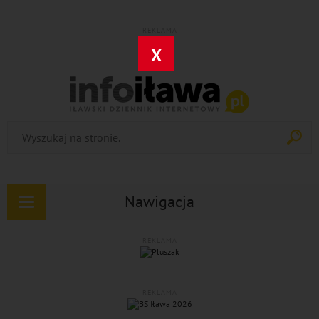
REKLAMA
X
Nawigacja
Rozwiń
nawigację
REKLAMA
REKLAMA