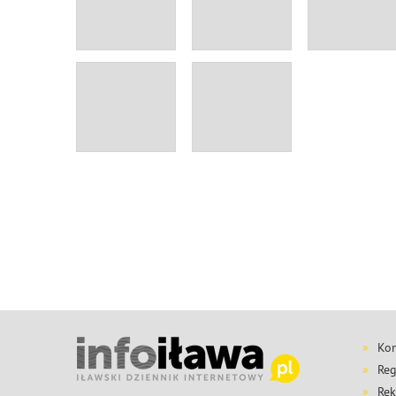
Kon
Reg
Rek