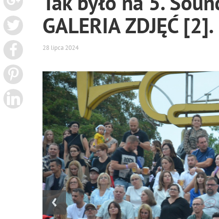
Tak było na 5. Sound
GALERIA ZDJĘĆ [2].
28 lipca 2024
‹