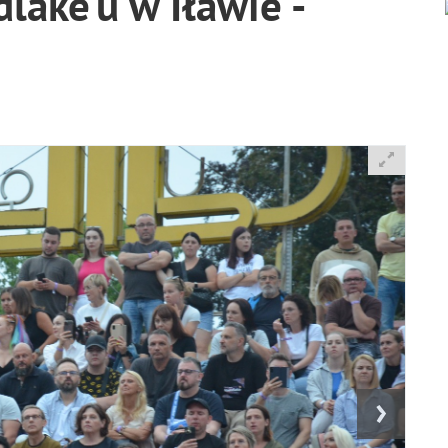
lake'u w Iławie -
›