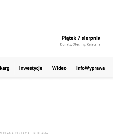
Piątek 7 sierpnia
Donaty, Olechny, Kajetana
skarg
Inwestycje
Wideo
InfoWyprawa
REKLAMA
REKLAMA
REKLAMA