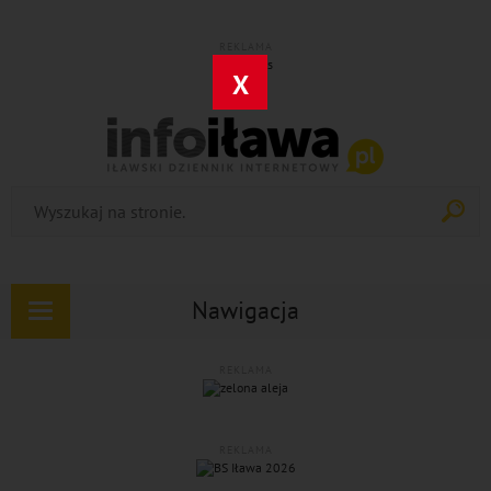
REKLAMA
X
Nawigacja
Rozwiń
nawigację
REKLAMA
REKLAMA