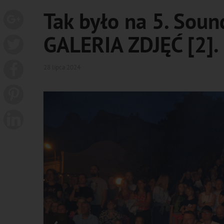
Tak było na 5. Sound
GALERIA ZDJĘĆ [2].
28 lipca 2024
‹