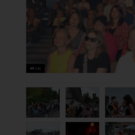
49 /
86