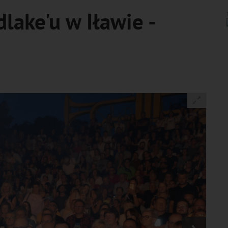
lake'u w Iławie -
›