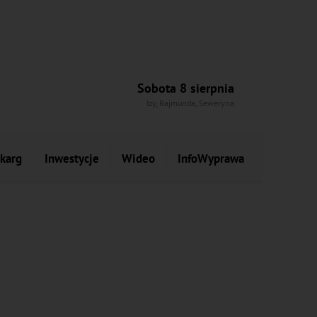
Sobota 8 sierpnia
Izy, Rajmunda, Seweryna
skarg
Inwestycje
Wideo
InfoWyprawa