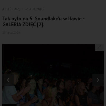
JESTEŚ TUTAJ
GALERIE ZDJĘĆ
Tak było na 5. Soundlake'u w Iławie -
GALERIA ZDJĘĆ [2].
28 lipca 2024
‹
›