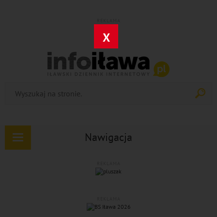
REKLAMA
X
Nawigacja
Rozwiń
nawigację
REKLAMA
REKLAMA