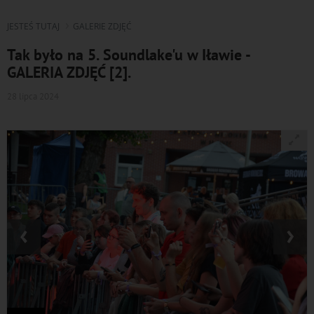
JESTEŚ TUTAJ
GALERIE ZDJĘĆ
Tak było na 5. Soundlake'u w Iławie -
GALERIA ZDJĘĆ [2].
28 lipca 2024
‹
›