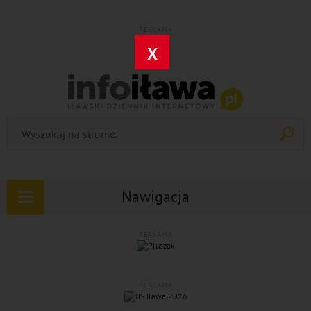
REKLAMA
X
Nawigacja
Rozwiń
nawigację
REKLAMA
REKLAMA