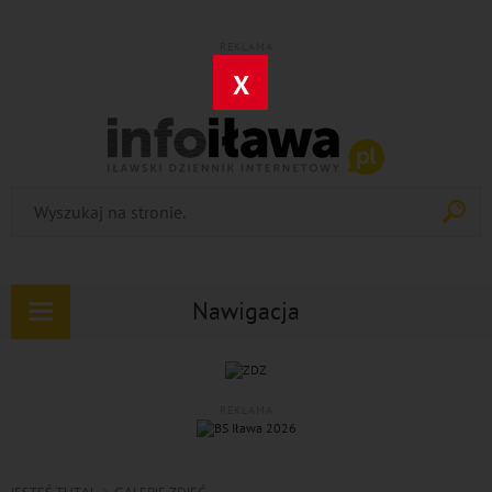
REKLAMA
X
Nawigacja
Rozwiń
nawigację
REKLAMA