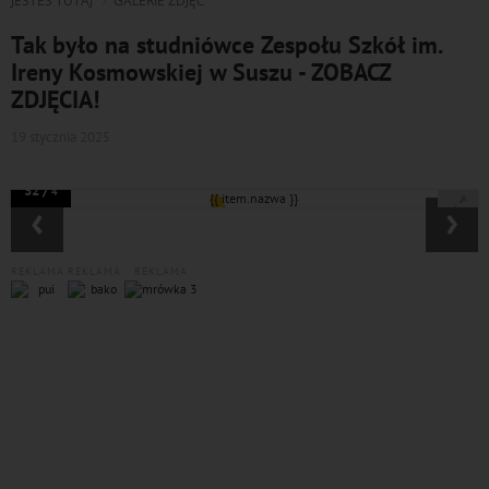
JESTEŚ TUTAJ
GALERIE ZDJĘĆ
Tak było na studniówce Zespołu Szkół im.
Ireny Kosmowskiej w Suszu - ZOBACZ
ZDJĘCIA!
19 stycznia 2025
32 /
4
‹
›
REKLAMA
REKLAMA
REKLAMA