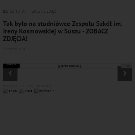
JESTEŚ TUTAJ
GALERIE ZDJĘĆ
Tak było na studniówce Zespołu Szkół im.
Ireny Kosmowskiej w Suszu - ZOBACZ
ZDJĘCIA!
19 stycznia 2025
38 /
4
‹
›
REKLAMA
REKLAMA
REKLAMA