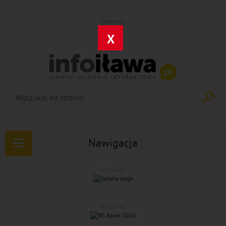
REKLAMA
X
Nawigacja
Rozwiń
nawigację
REKLAMA
REKLAMA