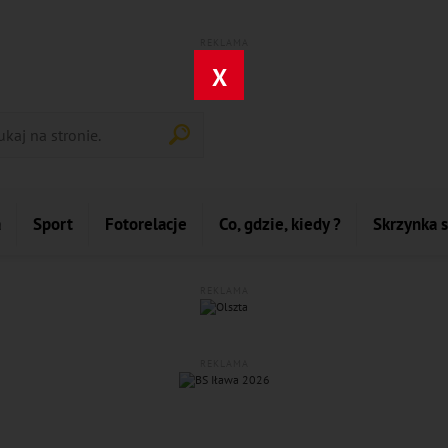
REKLAMA
X
a
Sport
Fotorelacje
Co, gdzie, kiedy ?
Skrzynka 
REKLAMA
REKLAMA