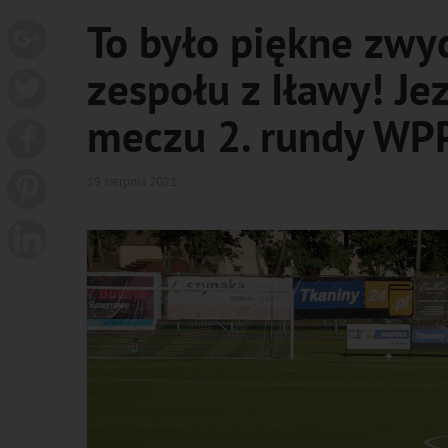
To było piękne zwy
zespołu z Iławy! Je
meczu 2. rundy WPP
19 sierpnia 2021