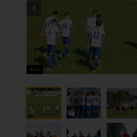
‹
1 /
52