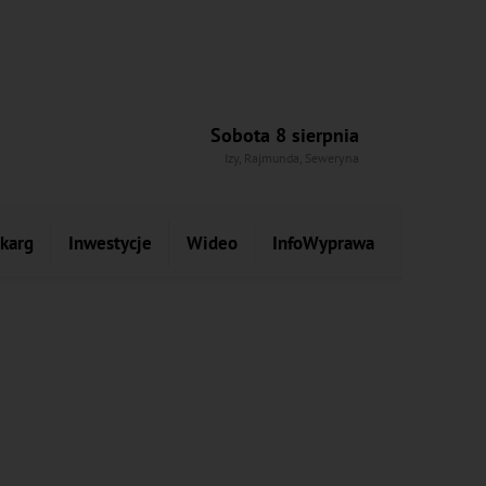
Sobota 8 sierpnia
Izy, Rajmunda, Seweryna
skarg
Inwestycje
Wideo
InfoWyprawa