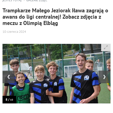
JESTEŚ TUTAJ
GALERIE ZDJĘĆ
Trampkarze Małego Jeziorak Iława zagrają o
awans do ligi centralnej! Zobacz zdjęcia z
meczu z Olimpią Elbląg
10 czerwca 2024
‹
›
8 /
10