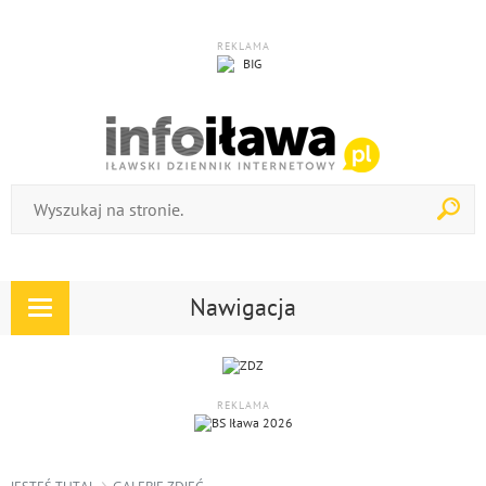
REKLAMA
Nawigacja
Rozwiń
nawigację
REKLAMA