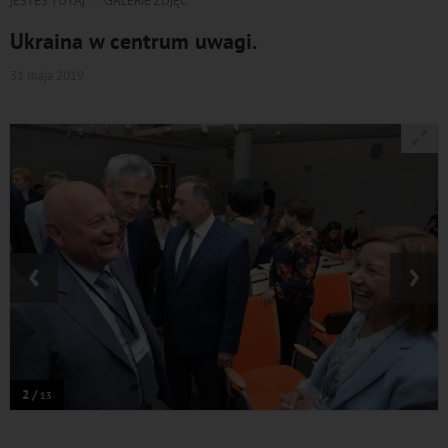
JESTEŚ TUTAJ
GALERIE ZDJĘĆ
Ukraina w centrum uwagi.
31 maja 2019
‹
›
2 /
13