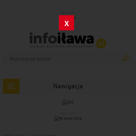
REKLAMA
X
Nawigacja
Rozwiń
nawigację
REKLAMA