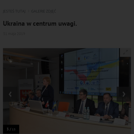
JESTEŚ TUTAJ
GALERIE ZDJĘĆ
Ukraina w centrum uwagi.
31 maja 2019
‹
›
3 /
13