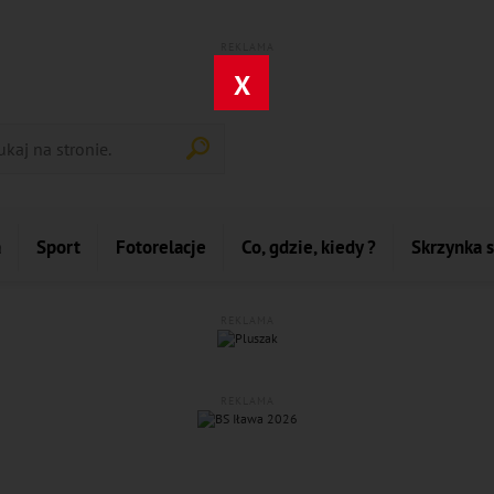
REKLAMA
X
a
Sport
Fotorelacje
Co, gdzie, kiedy ?
Skrzynka 
REKLAMA
REKLAMA