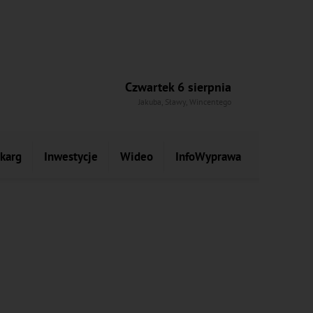
Czwartek 6 sierpnia
Jakuba, Sławy, Wincentego
skarg
Inwestycje
Wideo
InfoWyprawa