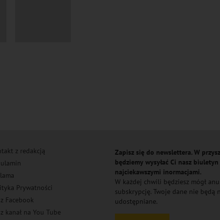
takt z redakcją
Zapisz się do newslettera. W przysz
będziemy wysyłać Ci nasz biuletyn
ulamin
najciekawszymi inormacjami.
lama
W każdej chwili będziesz mógł an
ityka Prywatności
subskrypcję. Twoje dane nie będą
z Facebook
udostępniane.
z kanał na You Tube