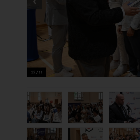
‹
15 /
58