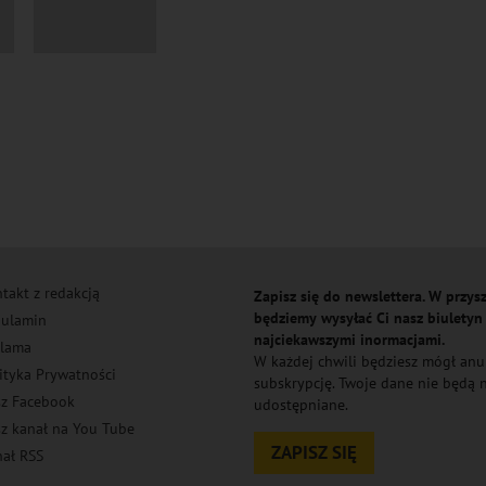
takt z redakcją
Zapisz się do newslettera. W przysz
będziemy wysyłać Ci nasz biuletyn
ulamin
najciekawszymi inormacjami.
lama
W każdej chwili będziesz mógł an
ityka Prywatności
subskrypcję. Twoje dane nie będą
z Facebook
udostępniane.
z kanał na You Tube
ZAPISZ SIĘ
ał RSS