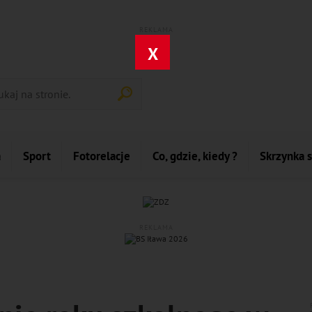
REKLAMA
X
a
Sport
Fotorelacje
Co, gdzie, kiedy ?
Skrzynka 
REKLAMA