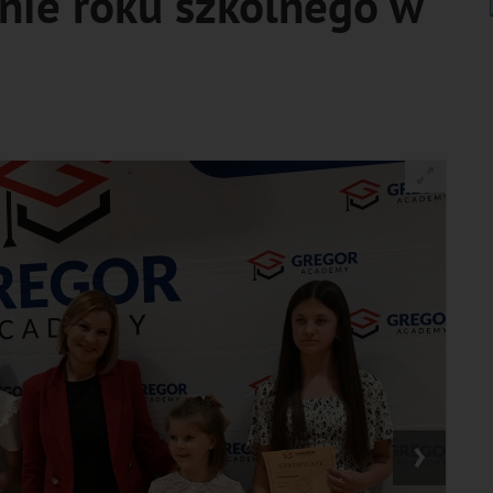
nie roku szkolnego w
›