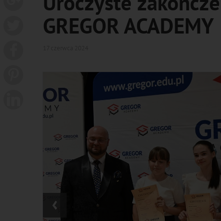
Uroczyste zakończe
GREGOR ACADEMY
17 czerwca 2024
‹