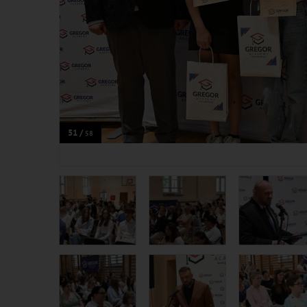
51 /
58