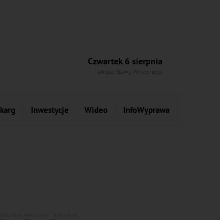
Czwartek 6 sierpnia
Jakuba, Sławy, Wincentego
skarg
Inwestycje
Wideo
InfoWyprawa
REKLAMA
REKLAMA
REKLAMA