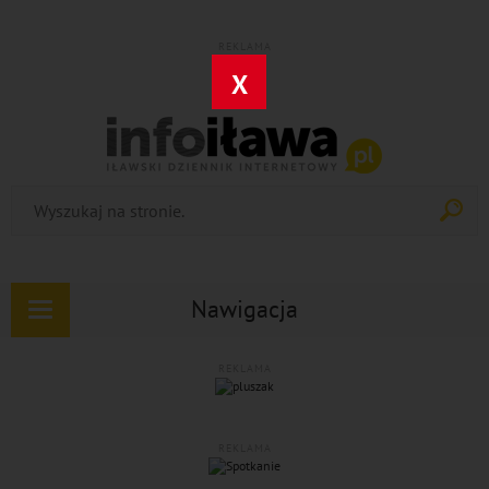
REKLAMA
X
Nawigacja
Rozwiń
nawigację
REKLAMA
REKLAMA