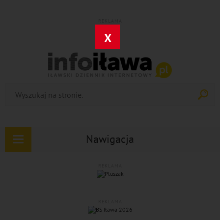
REKLAMA
X
Nawigacja
Rozwiń
nawigację
REKLAMA
REKLAMA