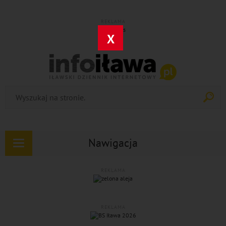
REKLAMA
X
Nawigacja
Rozwiń
nawigację
REKLAMA
REKLAMA