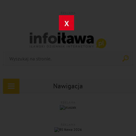
REKLAMA
X
Nawigacja
Rozwiń
nawigację
REKLAMA
REKLAMA