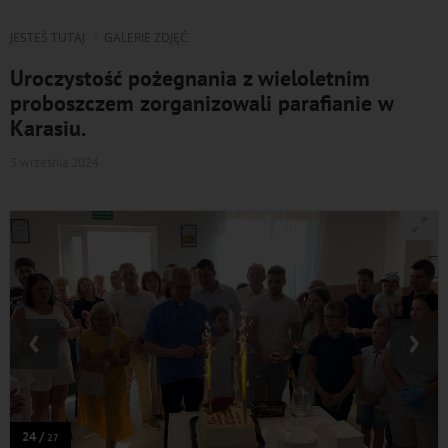
JESTEŚ TUTAJ
GALERIE ZDJĘĆ
Uroczystość pożegnania z wieloletnim
proboszczem zorganizowali parafianie w
Karasiu.
3 września 2024
‹
›
24 /
27