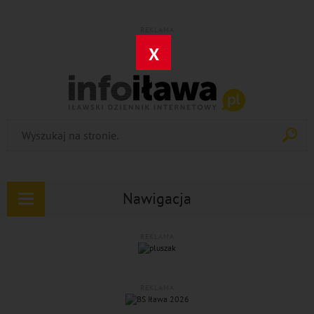
REKLAMA
X
Nawigacja
Rozwiń
nawigację
REKLAMA
REKLAMA