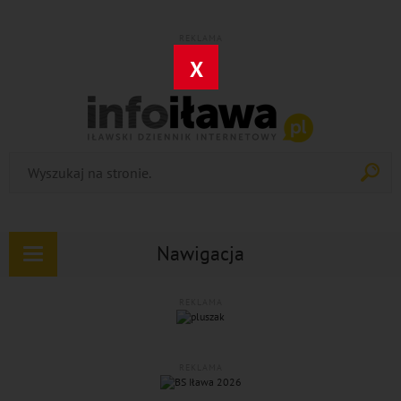
REKLAMA
X
Nawigacja
Rozwiń
nawigację
REKLAMA
REKLAMA