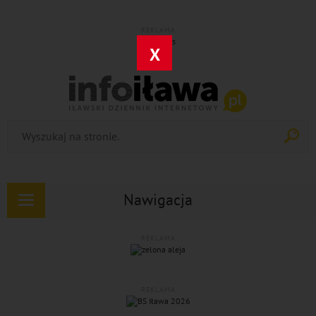
REKLAMA
X
Nawigacja
Rozwiń
nawigację
REKLAMA
REKLAMA