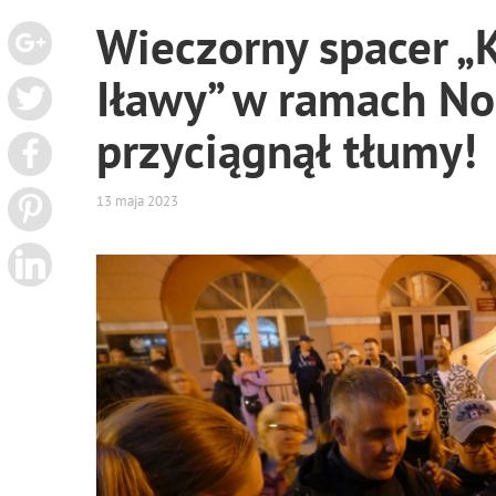
Wieczorny spacer „K
Iławy” w ramach N
przyciągnął tłumy!
13 maja 2023