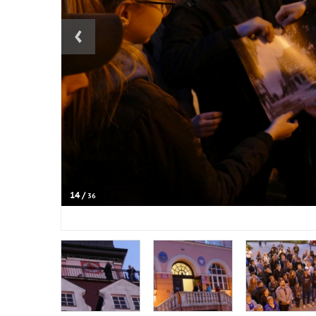
‹
14 /
36